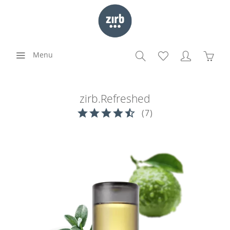
Menu
zirb.Refreshed
(
7
)