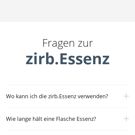
Fragen zur
zirb.Essenz
Wo kann ich die zirb.Essenz verwenden?
Die zirb.Essenz ist für die Verwendung in unseren
zirb.Raumlüftern optimiert.
Wie lange hält eine Flasche Essenz?
Je nach gewählter Intensität am Lüfter und Raumgröße