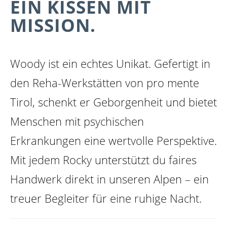
EIN KISSEN MIT
MISSION.
Woody ist ein echtes Unikat. Gefertigt in
den Reha-Werkstätten von pro mente
Tirol, schenkt er Geborgenheit und bietet
Menschen mit psychischen
Erkrankungen eine wertvolle Perspektive.
zirb.Classic 10ml
zirb.Relaxed
Mit jedem Rocky unterstützt du faires
essential drops
10ml essential
+ €14.99 *
+ €14.99 *
Handwerk direkt in unseren Alpen – ein
drops
treuer Begleiter für eine ruhige Nacht.