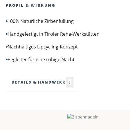
PROFIL & WIRKUNG
100% Natürliche Zirbenfüllung
Handgefertigt in Tiroler Reha-Werkstätten
Nachhaltiges Upcycling-Konzept
Begleiter für eine ruhige Nacht
↓
DETAILS & HANDWERK
zirb.Refreshed
zirb.Vitalised
10ml essential
10ml essential
+ €18.99 *
+ €14.99 *
drops
drops