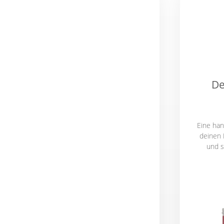
De
Eine han
deinen E
und s