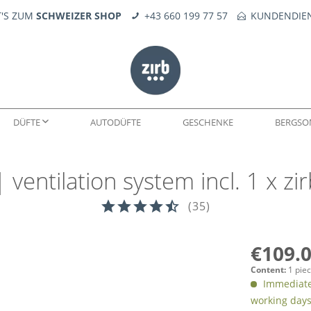
T'S ZUM
SCHWEIZER SHOP
+43 660 199 77 57
KUNDENDIEN
DÜFTE
AUTODÜFTE
GESCHENKE
BERGS
| ventilation system incl. 1 x z
WELTEN
DÜFTE
SEIFE
KERNE
FEUERERLEBNIS
TROPFÖLE
ERSATZTEILE
(
35
)
€109.0
Content:
1 piec
Immediatel
working day