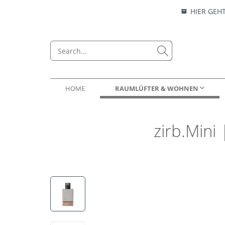
HIER GEH
HOME
RAUMLÜFTER & WOHNEN
zirb.Mini 
RAUMLÜFTER
ESSENZEN
ZIRBENKISSEN
ESSENZEN & LOCKEN
WOHN
AUTO
NATUR
DUFT