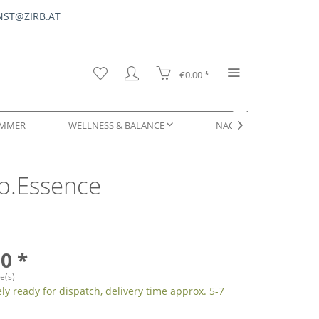
ST@ZIRB.AT
€0.00 *
OMMER
WELLNESS & BALANCE
NACHFÜLLUNGEN & SER

irb.Essence
DUFTPROBEN
0 *
e(s)
y ready for dispatch, delivery time approx. 5-7
s