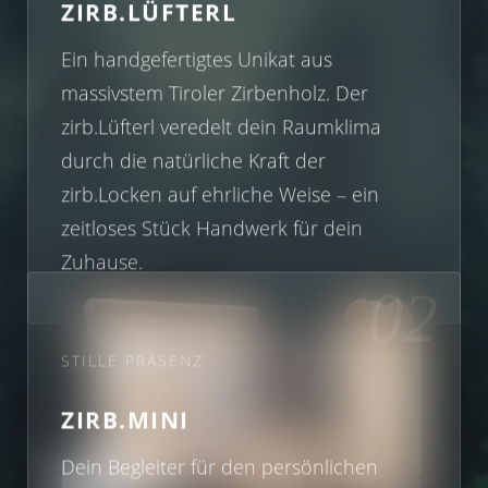
ZIRB.LÜFTERL
+ €59.80 *
+ €59.80 *
Ein handgefertigtes Unikat aus
massivstem Tiroler Zirbenholz. Der
zirb.Lüfterl veredelt dein Raumklima
durch die natürliche Kraft der
zirb.Locken auf ehrliche Weise – ein
zeitloses Stück Handwerk für dein
Zuhause.
02
STILLE PRÄSENZ
ZIRB.MINI
Dein Begleiter für den persönlichen