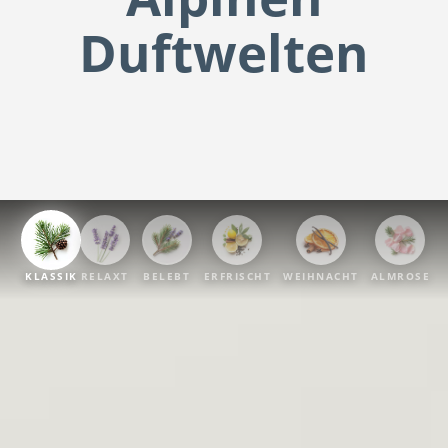
Duftwelten
KLASSIK
RELAXT
BELEBT
ERFRISCHT
WEIHNACHT
ALMROSE