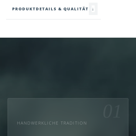
↓
PRODUKTDETAILS & QUALITÄT
01
HANDWERKLICHE TRADITION
zirb.Weihnacht
zirb.Almrose