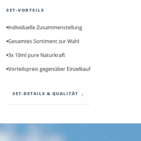
SET-VORTEILE
Individuelle Zusammenstellung
Gesamtes Sortiment zur Wahl
zirb.Vitalised
zirb.Refreshed
3x 10ml pure Naturkraft
10ml essential
10ml essential
drops
drops
Vorteilspreis gegenüber Einzelkauf
↓
SET-DETAILS & QUALITÄT