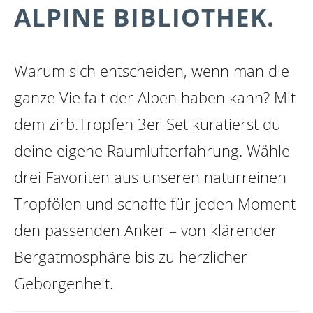
ALPINE BIBLIOTHEK.
Warum sich entscheiden, wenn man die
ganze Vielfalt der Alpen haben kann? Mit
dem zirb.Tropfen 3er-Set kuratierst du
deine eigene Raumlufterfahrung. Wähle
drei Favoriten aus unseren naturreinen
zirb.Relaxed
zirb.Classic
10ml essential
10ml essential
Tropfölen und schaffe für jeden Moment
drops
drops
den passenden Anker – von klärender
Bergatmosphäre bis zu herzlicher
Geborgenheit.