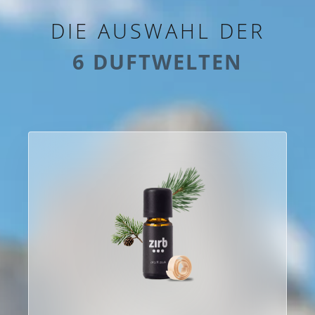
DIE AUSWAHL DER
zirb.Almrose
zirb.Classic
6 DUFTWELTEN
10ml
10ml essential
drops