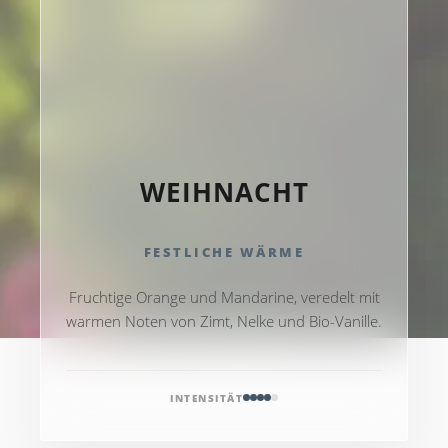
WEIHNACHT
FESTLICHE WÄRME
Fruchtige Orange und Mandarine, veredelt mit
warmen Noten von Zimt, Nelke und Bio-Vanille.
INTENSITÄT