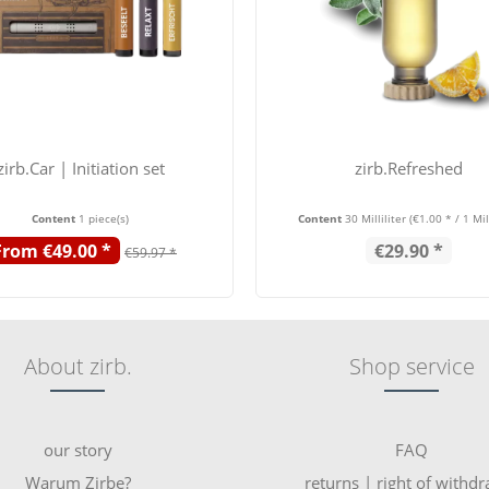
zirb.Car | Initiation set
zirb.Refreshed
Content
1 piece(s)
Content
30 Milliliter
(€1.00 * / 1 Mill
From €49.00 *
€29.90 *
€59.97 *
About zirb.
Shop service
our story
FAQ
Warum Zirbe?
returns | right of withd