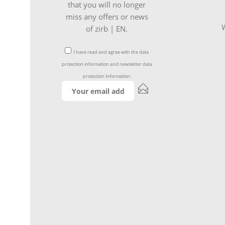
that you will no longer
miss any offers or news
W
of zirb | EN.
I have read and agree with the
data
protection information
and
newsletter data
protection information
.