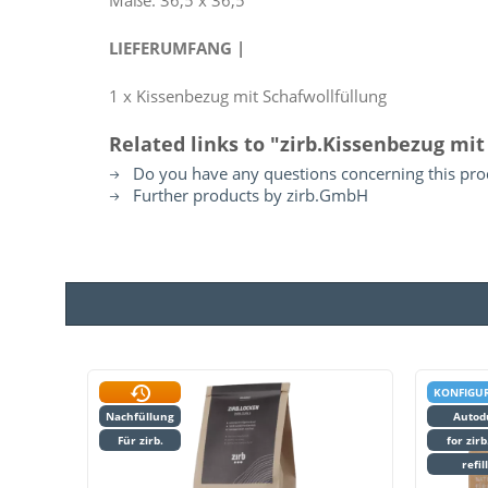
Maße: 36,5 x 36,5
LIEFERUMFANG |
1 x Kissenbezug mit Schafwollfüllung
Related links to "zirb.Kissenbezug mit
Do you have any questions concerning this pro
Further products by zirb.GmbH
KONFIGU
Nachfüllung
Autod
Für zirb.
for zirb
refil