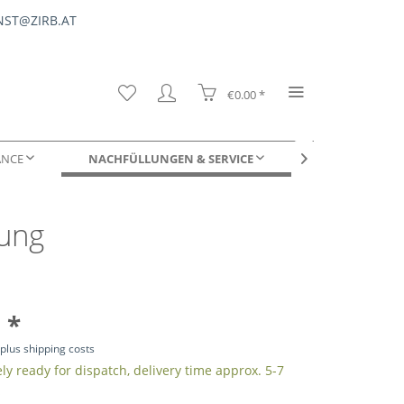
ST@ZIRB.AT
€0.00 *
ANCE
NACHFÜLLUNGEN & SERVICE
FÜR UNTERNE

lung
DUFTPROBEN
 *
T
plus shipping costs
y ready for dispatch, delivery time approx. 5-7
s