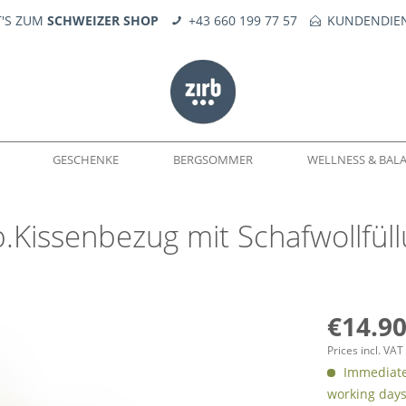
T'S ZUM
SCHWEIZER SHOP
+43 660 199 77 57
KUNDENDIEN
GESCHENKE
BERGSOMMER
WELLNESS & BAL
b.Kissenbezug mit Schafwollfül
WELTEN
DÜFTE
SEIFE
KERNE
FEUERERLEBNIS
TROPFÖLE
ERSATZTEILE
€14.90
Prices incl. VA
Immediatel
working day