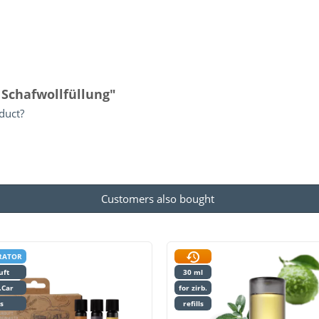
 Schafwollfüllung"
duct?
Customers also bought
RATOR
uft
30 ml
.Car
for zirb.
ls
refills