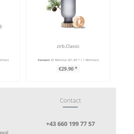
zirb.Classic
zi
iliter)
Content
30 Milliliter
(€1.00 * / 1 Milliliter)
€29.90 *
Contact
+43 660 199 77 57
rawal