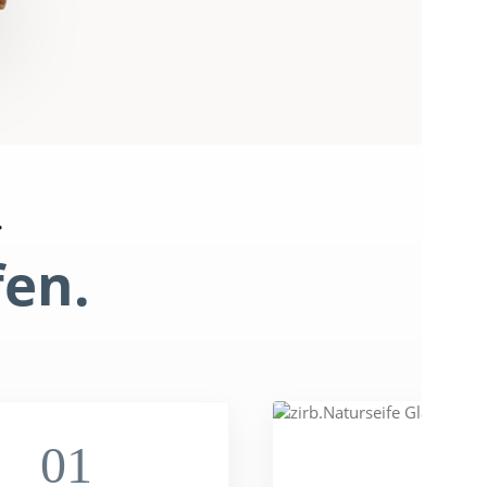
.
fen.
01