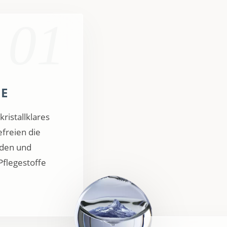
01
HE
ristallklares
efreien die
nden und
Pflegestoffe