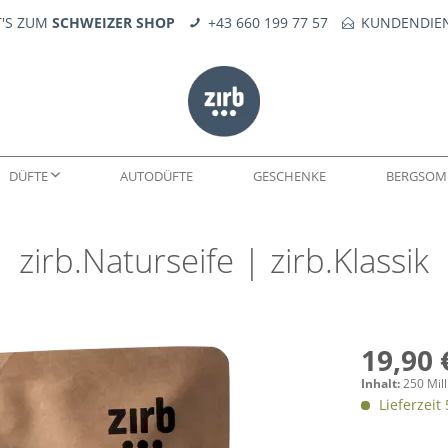
T'S ZUM
SCHWEIZER SHOP
+43 660 199 77 57
KUNDENDIEN
DÜFTE
AUTODÜFTE
GESCHENKE
BERGSOM
zirb.Naturseife | zirb.Klassik
WELTEN
DÜFTE
SEIFE
KERNE
FEUERERLEBNIS
TROPFÖLE
ERSATZTEILE
19,90 
Inhalt:
250 Milli
Lieferzeit