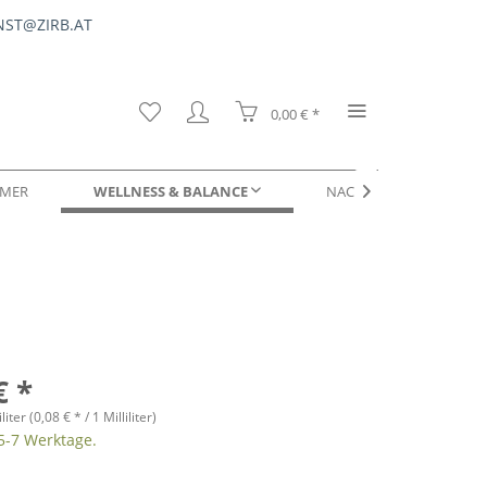
ST@ZIRB.AT
0,00 € *
MER
WELLNESS & BALANCE
NACHFÜLLUNGEN & SER

DUFTPROBEN
€ *
liter (
0,08 €
* / 1 Milliliter)
 5-7 Werktage.