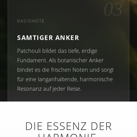
03
BASISNOTE
SAMTIGER ANKER
Patchouli bildet das tiefe, erdige
Fundament. Als botanischer Anker
bindet es die frischen Noten und sorgt
für eine langanhaltende, harmonische
Resonanz auf jeder Reise.
DIE ESSENZ DER