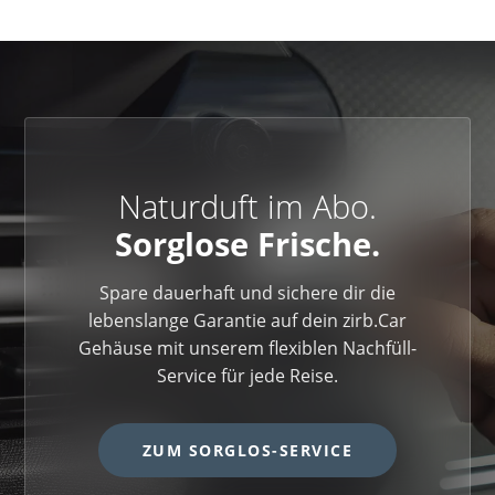
unsachgemäßem Gebrauch (wie beispielsweise
dein Cockpit sauber. Die gummierte Halterung schützt
verschlucken oder in die Augen bringen) gefährlich
zudem deine Lüftungslamellen vor Kratzern. Solange
sind.
du den Duftkern wie vorgesehen in der Aluminium-
Halterung nutzt, besteht keine Gefahr für
empfindliche Oberflächen.
Naturduft im Abo.
Sorglose Frische.
Spare dauerhaft und sichere dir die
lebenslange Garantie auf dein zirb.Car
Gehäuse mit unserem flexiblen Nachfüll-
Service für jede Reise.
ZUM SORGLOS-SERVICE