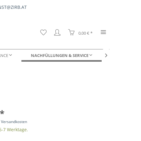
ST@ZIRB.AT
0,00 € *
ANCE
NACHFÜLLUNGEN & SERVICE
FÜR UNTERNE

DUFTPROBEN
 *
. Versandkosten
 5-7 Werktage.