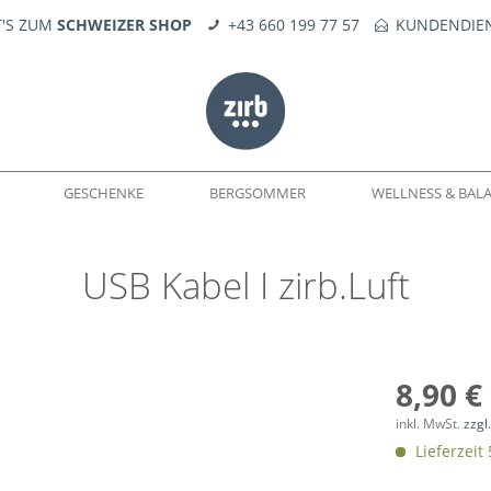
T'S ZUM
SCHWEIZER SHOP
+43 660 199 77 57
KUNDENDIEN
GESCHENKE
BERGSOMMER
WELLNESS & BAL
USB Kabel I zirb.Luft
WELTEN
DÜFTE
SEIFE
KERNE
FEUERERLEBNIS
TROPFÖLE
ERSATZTEILE
8,90 €
inkl. MwSt.
zzgl
Lieferzeit