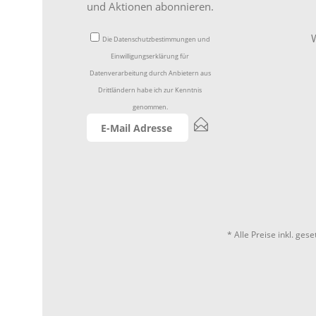
und Aktionen abonnieren.
W
Die
Datenschutzbestimmungen
und
Einwilligungserklärung für
Datenverarbeitung durch Anbietern aus
Drittländern
habe ich zur Kenntnis
genommen.
* Alle Preise inkl. ges