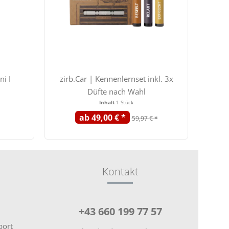
ni I
zirb.Car | Kennenlernset inkl. 3x
Düfte nach Wahl
Inhalt
1 Stück
Inh
ab 49,00 € *
59,97 € *
Kontakt
+43 660 199 77 57
port