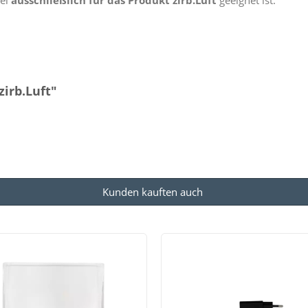
bel
ausschließlich für das Produkt zirb.Luft
geeignet ist.
zirb.Luft"
Kunden kauften auch