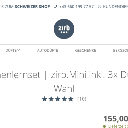
T'S ZUM
SCHWEIZER SHOP
+43 660 199 77 57
KUNDENDIEN
DÜFTE
AUTODÜFTE
GESCHENKE
BERGS
enlernset | zirb.Mini inkl. 3x 
WELTEN
DÜFTE
SEIFE
KERNE
FEUERERLEBNIS
TROPFÖLE
ERSATZTEILE
Wahl
(
10
)
155,00
Lieferzeit