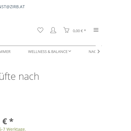
ST@ZIRB.AT
0,00 € *
OMMER
WELLNESS & BALANCE
NACHFÜLLUNGEN & SER

Düfte nach
DUFTPROBEN
 € *
 5-7 Werktage.