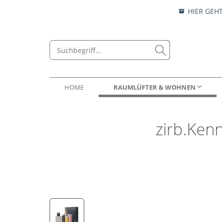
HIER GEH
HOME
RAUMLÜFTER & WOHNEN
zirb.Kenn
RAUMLÜFTER
ESSENZEN
ZIRBENKISSEN
ESSENZEN & LOCKEN
WOHN
AUTO
NATUR
DUFT