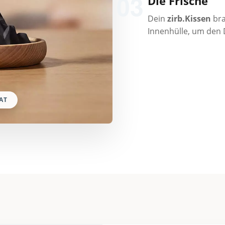
03
Die Frische
Dein
zirb.Kissen
bra
Innenhülle, um den D
AT