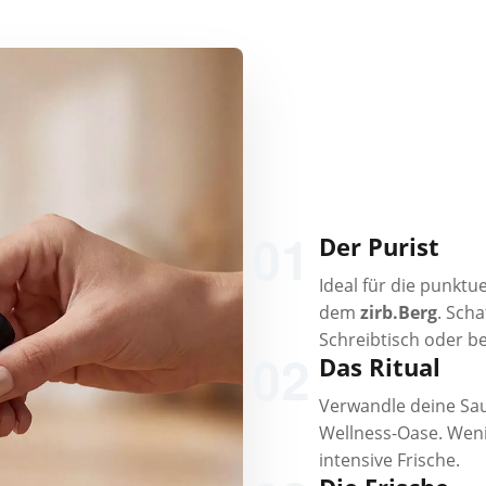
01
Der Purist
Ideal für die punktu
dem
zirb.Berg
. Sch
Schreibtisch oder b
02
Das Ritual
Verwandle deine Sau
Wellness-Oase. Wen
intensive Frische.