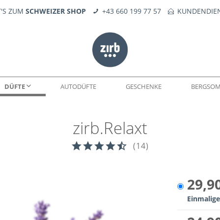
T'S ZUM
SCHWEIZER SHOP
+43 660 199 77 57
KUNDENDIEN
DÜFTE
AUTODÜFTE
GESCHENKE
BERGSO
zirb.Relaxt
WELTEN
DÜFTE
SEIFE
KERNE
FEUERERLEBNIS
TROPFÖLE
ERSATZTEILE
(
14
)
29,9
Einmalige