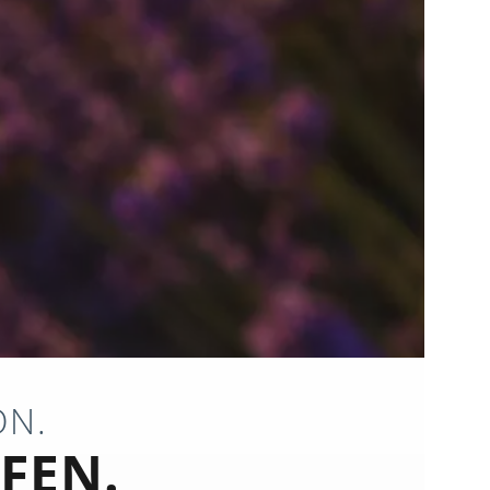
ON.
FEN.