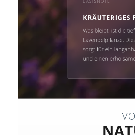
BASISNOTE
KRÄUTERIGES
Was bleibt, ist die tie
Lavendelpflanze. Die
sorgt für ein langan
und einen erholsame
VO
NAT