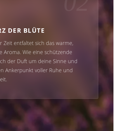
02
RZ DER BLÜTE
 Zeit entfaltet sich das warme,
e Aroma. Wie eine schützende
sich der Duft um deine Sinne und
nen Ankerpunkt voller Ruhe und
it.