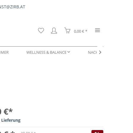
ST@ZIRB.AT
0,00 € *
MMER
WELLNESS & BALANCE
NACHFÜLLUNGEN & SER

DUFTPROBEN
0 €*
 Lieferung