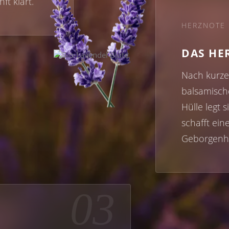
t klärt.
HERZNOTE
DAS HE
Nach kurzer
balsamisch
Hülle legt 
schafft ei
Geborgenhe
03