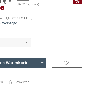
 € *
%
29,90 € *
(
16,72
% gespart)
iter (
1,00 €
* / 1 Milliliter)
 5 Werktage
den
Warenkorb
en
Bewerten