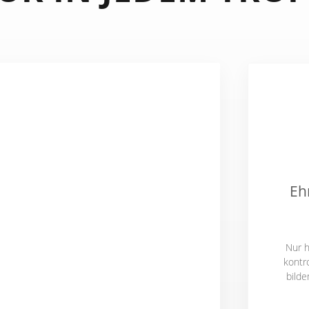
Eh
Nur 
kontr
bilde