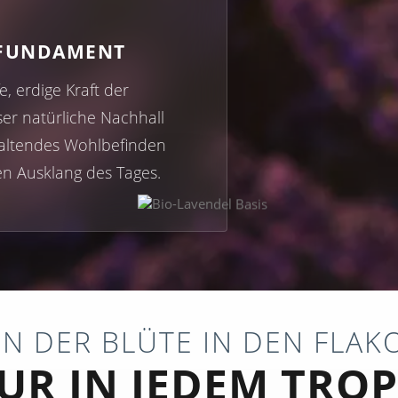
 FUNDAMENT
fe, erdige Kraft der
ser natürliche Nachhall
haltendes Wohlbefinden
n Ausklang des Tages.
N DER BLÜTE IN DEN FLAK
UR IN JEDEM TROP