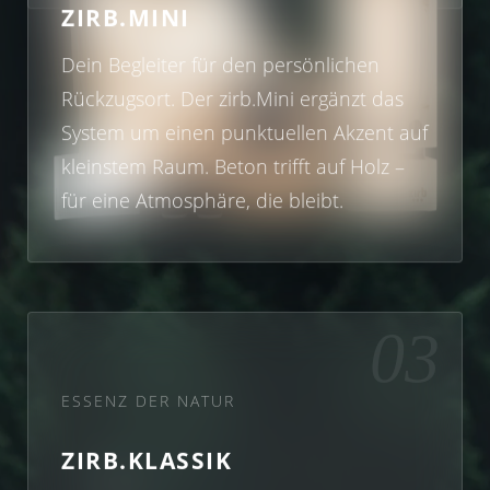
ZIRB.MINI
Dein Begleiter für den persönlichen
Rückzugsort. Der zirb.Mini ergänzt das
System um einen punktuellen Akzent auf
kleinstem Raum. Beton trifft auf Holz –
für eine Atmosphäre, die bleibt.
03
ESSENZ DER NATUR
ZIRB.KLASSIK