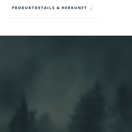
↓
PRODUKTDETAILS & HERKUNFT
zirb.Weihnacht
zirb.Almrose