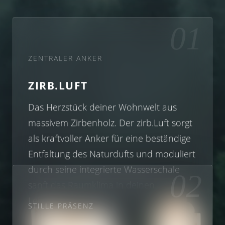
+ CHF 75.00 *
+ CHF 75.00 *
01
ZENTRALER ANKER
ZIRB.LUFT
Das Herzstück deiner Wohnwelt aus
massivem Zirbenholz. Der zirb.Luft sorgt
als kraftvoller Anker für eine beständige
Entfaltung des Naturdufts und moduliert
durch seine integrierte Wasserschale
02
sanft das Raumklima in deinen
Lebensräumen.
STILLE PRÄSENZ