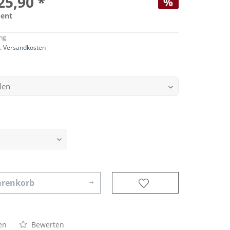
25,90 *
%
ent
ng
l. Versandkosten
renkorb
en
Bewerten