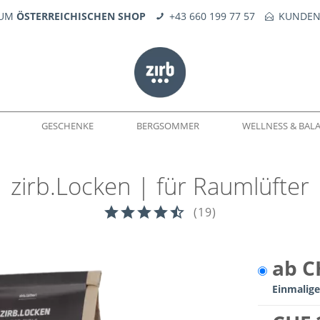
ZUM
ÖSTERREICHISCHEN SHOP
+43 660 199 77 57
KUNDEN
GESCHENKE
BERGSOMMER
WELLNESS & BAL
zirb.Locken | für Raumlüfter
WELTEN
DÜFTE
SEIFE
KERNE
FEUERERLEBNIS
TROPFÖLE
ERSATZTEILE
(
19
)
ab C
Einmalige