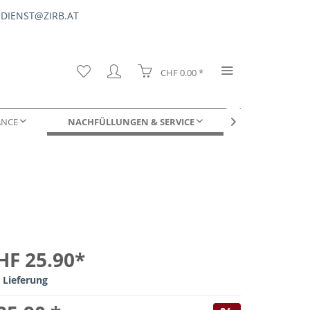
DIENST@ZIRB.AT
CHF 0.00 *
ANCE
NACHFÜLLUNGEN & SERVICE
FÜR UNTERNE

DUFTPROBEN
HF 25.90*
 Lieferung