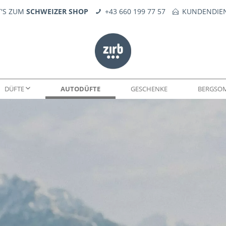
T'S ZUM
SCHWEIZER SHOP
+43 660 199 77 57
KUNDENDIEN
DÜFTE
AUTODÜFTE
GESCHENKE
BERGSO
WELTEN
DÜFTE
SEIFE
KERNE
FEUERERLEBNIS
TROPFÖLE
ERSATZTEILE