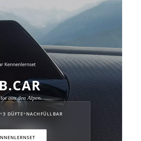
RB.CAR
lot aus den Alpen.
•
•
G
3 DÜFTE
NACHFÜLLBAR
ENNENLERNSET