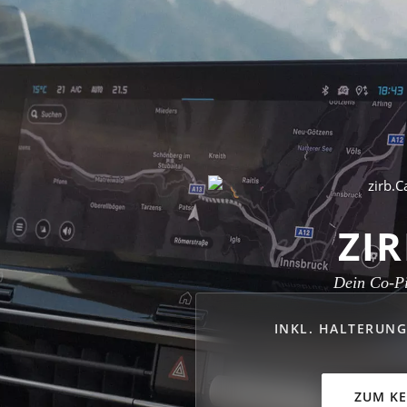
ZI
Dein Co-Pi
INKL. HALTERUN
ZUM K