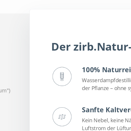
Der zirb.Natur
100% Naturrei
Wasserdampfdestillie
der Pflanze – ohne s
um")
Sanfte Kaltve
Kein Nebel, keine N
Luftstrom der Lüftun