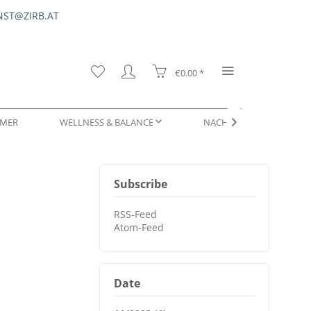
ST@ZIRB.AT
€0.00 *
MER
WELLNESS & BALANCE
NACHFÜLLUNGEN & SERV

Subscribe
DUFTPROBEN
RSS-Feed
Atom-Feed
Date