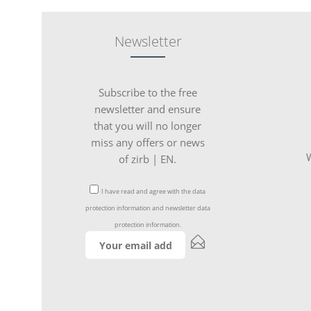
Newsletter
Subscribe to the free
newsletter and ensure
that you will no longer
miss any offers or news
W
of zirb | EN.
I have read and agree with the
data
protection information
and
newsletter data
protection information
.