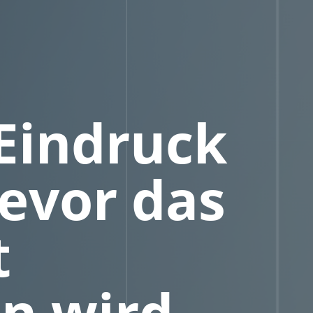
 Eindruck
bevor das
t
n wird.