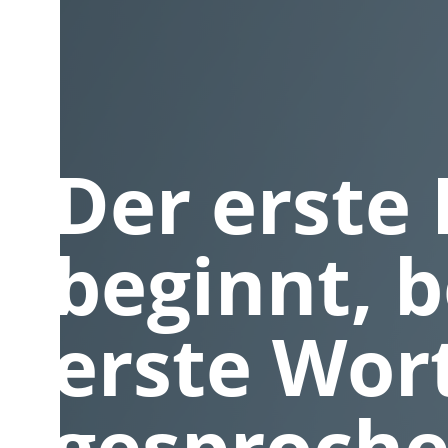
Der erste
beginnt, 
erste Wor
gesproche