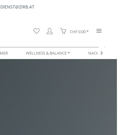
DIENST@ZIRB.AT
CHF 0.00 *
MER
WELLNESS & BALANCE
NACHFÜLLUNGEN & SERV

DUFTPROBEN