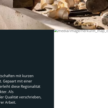
tschaften mit kurzen 
 Gepaart mit einer 
eiht diese Regionalität 
er. Als 
r Qualität verschrieben, 
er Arbeit.