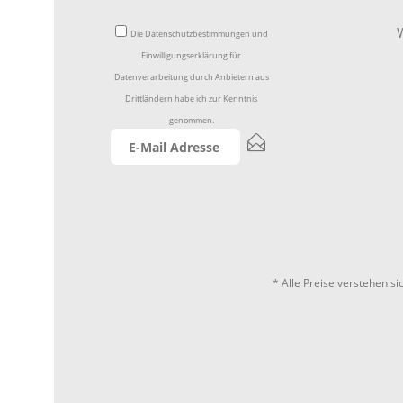
W
Die
Datenschutzbestimmungen
und
Einwilligungserklärung für
Datenverarbeitung durch Anbietern aus
Drittländern
habe ich zur Kenntnis
genommen.
* Alle Preise verstehen s