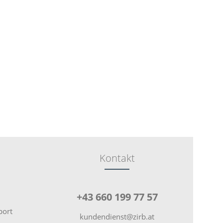
Kontakt
+43 660 199 77 57
port
kundendienst@zirb.at