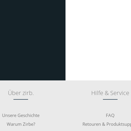
Über zirb.
Hilfe & Service
Unsere Geschichte
FAQ
Warum Zirbe?
Retouren & Produktsup