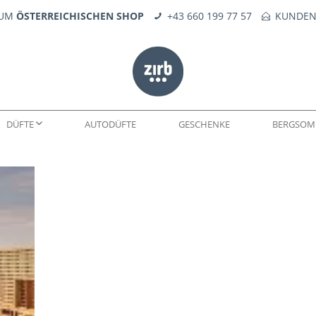
ZUM
ÖSTERREICHISCHEN SHOP
+43 660 199 77 57
KUNDEN
DÜFTE
AUTODÜFTE
GESCHENKE
BERGSOM
WELTEN
DÜFTE
SEIFE
KERNE
FEUERERLEBNIS
TROPFÖLE
ERSATZTEILE